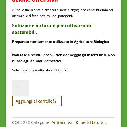
Aiuta le tue piante a crescere sane e rigogliose contribuendo ad
attivare le difese naturali dai patogeni.
Soluzione naturale per coltivazioni
sostenibili.
Preparato storicamente utilizzato in Agricoltura Biologica
Non lascia residui nocivi.
Non danneggia gli insetti utili. Non
nuoce agli animali domestici.
Soluzione finale ottenibile:
500 litri
Equiseto
5L
per
Aggiungi al carrello
500
litri
di
Trattamenti
COD:
22C
Categorie:
Antracnosi - Rimedi Naturali
,
Naturali