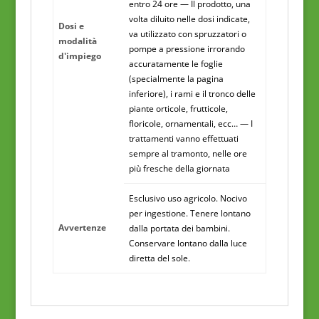
entro 24 ore — Il prodotto, una
volta diluito nelle dosi indicate,
Dosi e
va utilizzato con spruzzatori o
modalità
pompe a pressione irrorando
d'impiego
accuratamente le foglie
(specialmente la pagina
inferiore), i rami e il tronco delle
piante orticole, frutticole,
floricole, ornamentali, ecc… — I
trattamenti vanno effettuati
sempre al tramonto, nelle ore
più fresche della giornata
Esclusivo uso agricolo. Nocivo
per ingestione. Tenere lontano
Avvertenze
dalla portata dei bambini.
Conservare lontano dalla luce
diretta del sole.