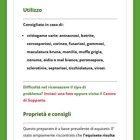
Utilizzo
Consigliato in caso di:
crittogame varie: antracnosi, botrite,
cercosporiosi, corineo, fusariosi, gommosi,
maculatura bruna, monilia, muffa grigia,
nerume, oidio o mal bianco, peronospora,
sclerotinie, septoriosi, ticchiolatura, virosi.
Difficoltà nel riconoscere il tipo di
problema?
Inviaci una foto
oppure visita il
Centro
di Supporto
.
Proprietà e consigli
Questo preparato è a base prevalente di equiseto. E’
stato ampiamente riscontrato che
l’equiseto risulta