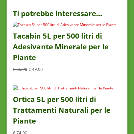
Ti potrebbe interessare…
Tacabin 5L per 500 litri di
Adesivante Minerale per le
Piante
Il
Il
€
55,90
€
49,00
prezzo
prezzo
originale
attuale
era:
è:
€ 55,90.
€ 49,00.
Ortica 5L per 500 litri di
Trattamenti Naturali per le
Piante
€
74,90