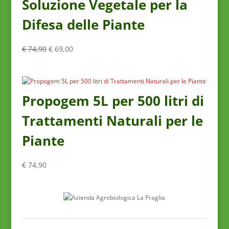
Soluzione Vegetale per la
Difesa delle Piante
Il
Il
€
74,90
€
69,00
prezzo
prezzo
originale
attuale
era:
è:
€ 74,90.
€ 69,00.
Propogem 5L per 500 litri di
Trattamenti Naturali per le
Piante
€
74,90