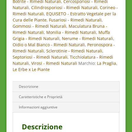
Botrite - Rimedi Naturali
,
Cercosporiosi - Rimedi
per
Naturali
,
Cilindrosporiosi - Rimedi Naturali
,
Corineo -
le
Rimedi Naturali
,
EQUISETO - Estratto Vegetale per la
Piante
Cura delle Piante
,
Fusariosi - Rimedi Naturali
,
quantità
Gommosi - Rimedi Naturali
,
Maculatura Bruna -
Rimedi Naturali
,
Monilia - Rimedi Naturali
,
Muffa
Grigia - Rimedi Naturali
,
Nerume - Rimedi Naturali
,
Oidio o Mal Bianco - Rimedi Naturali
,
Peronospora -
Rimedi Naturali
,
Sclerotinie - Rimedi Naturali
,
Septoriosi - Rimedi Naturali
,
Ticchiolatura - Rimedi
Naturali
,
Virosi - Rimedi Naturali
Marchio:
La Praglia
,
Le Erbe x Le Piante
Descrizione
Caratteristiche e Proprietà
Informazioni aggiuntive
Descrizione