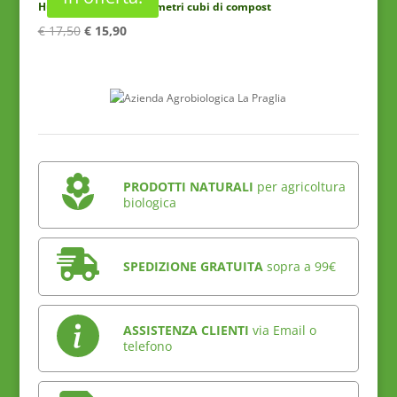
Humozima 500g per 2 metri cubi di compost
Il
Il
€
17,50
€
15,90
prezzo
prezzo
originale
attuale
era:
è:
€ 17,50.
€ 15,90.
PRODOTTI NATURALI
per agricoltura
biologica
SPEDIZIONE GRATUITA
sopra a 99€
ASSISTENZA CLIENTI
via Email o
telefono