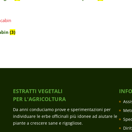
abin
(3)
ESTRATTI VEGETALI
INF
PER L'AGRICOLTURA
Assi
Da anni conduciamo prove e sperimentazioni per
Met
individuare le erbe officinali più idonee ad aiutare le
Sped
piante a crescere sane e rigogliose.
Diri