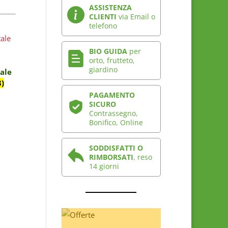
ASSISTENZA
CLIENTI
via Email o
telefono
BIO GUIDA
per
orto, frutteto,
giardino
ale
3)
PAGAMENTO
SICURO
Contrassegno,
Bonifico, Online
SODDISFATTI O
RIMBORSATI
, reso
14 giorni