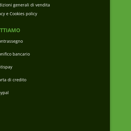
izioni generali di vendita
acy e Cookies policy
ETTIAMO
ontrassegno
nifico bancario
tispay
rta di credito
aypal