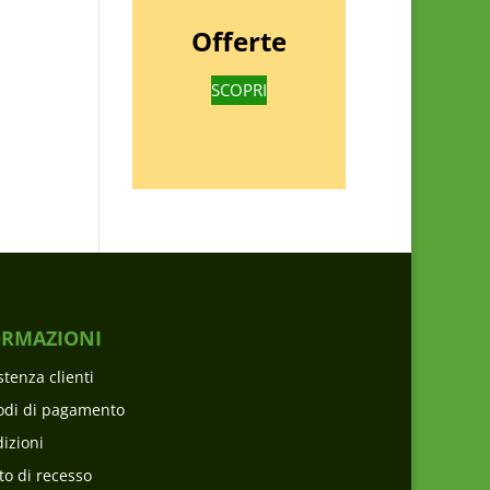
Offerte
SCOPRI
ORMAZIONI
stenza clienti
odi di pagamento
izioni
tto di recesso