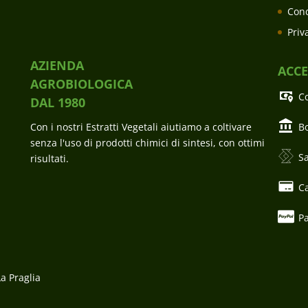
Cond
Priv
AZIENDA
ACC
AGROBIOLOGICA
C
DAL 1980
Con i nostri Estratti Vegetali aiutiamo a coltivare
Bo
senza l'uso di prodotti chimici di sintesi, con ottimi
Sa
risultati.
Ca
P
La Praglia