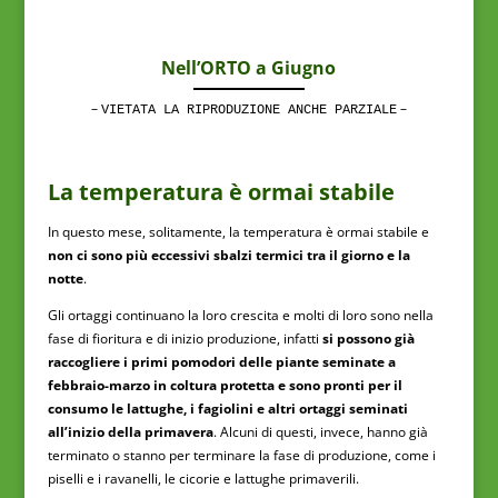
Nell’ORTO a Giugno
–
–
VIETATA LA RIPRODUZIONE ANCHE PARZIALE
La temperatura è ormai stabile
In questo mese, solitamente, la temperatura è ormai stabile e
non ci sono più eccessivi sbalzi termici tra il giorno e la
notte
.
Gli ortaggi continuano la loro crescita e molti di loro sono nella
fase di fioritura e di inizio produzione, infatti
si possono già
raccogliere i primi pomodori delle piante seminate a
febbraio-marzo in coltura protetta e sono pronti per il
consumo le lattughe, i fagiolini e altri ortaggi seminati
all’inizio della primavera
. Alcuni di questi, invece, hanno già
terminato o stanno per terminare la fase di produzione, come i
piselli e i ravanelli, le cicorie e lattughe primaverili.