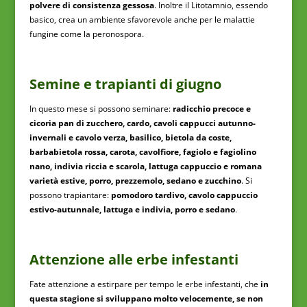
polvere di consistenza gessosa
. Inoltre il Litotamnio, essendo
basico, crea un ambiente sfavorevole anche per le malattie
fungine come la peronospora.
Semine e trapianti di giugno
In questo mese si possono seminare:
radicchio precoce e
cicoria pan di zucchero, cardo, cavoli cappucci autunno-
invernali e cavolo verza, basilico, bietola da coste,
barbabietola rossa, carota, cavolfiore, fagiolo e fagiolino
nano, indivia riccia e scarola, lattuga cappuccio e romana
varietà estive, porro, prezzemolo, sedano e zucchino
. Si
possono trapiantare:
pomodoro tardivo, cavolo cappuccio
estivo-autunnale, lattuga e indivia, porro e sedano
.
Attenzione alle erbe infestanti
Fate attenzione a estirpare per tempo le erbe infestanti, che
in
questa stagione si sviluppano molto velocemente, se non