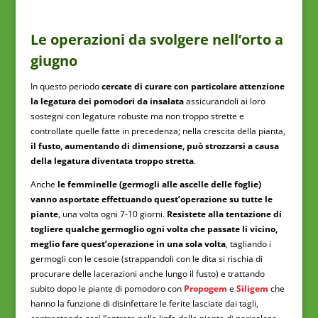
Le operazioni da svolgere nell’orto a
giugno
In questo periodo
cercate di curare con particolare attenzione
la legatura dei pomodori da insalata
assicurandoli ai loro
sostegni con legature robuste ma non troppo strette e
controllate quelle fatte in precedenza; nella crescita della pianta,
il fusto, aumentando di dimensione, può strozzarsi a causa
della legatura diventata troppo stretta
.
Anche
le femminelle (germogli alle ascelle delle foglie)
vanno asportate effettuando quest’operazione su tutte le
piante
, una volta ogni 7-10 giorni.
Resistete alla tentazione di
togliere qualche germoglio ogni volta che passate li vicino,
meglio fare quest’operazione in una sola volta
, tagliando i
germogli con le cesoie (strappandoli con le dita si rischia di
procurare delle lacerazioni anche lungo il fusto) e trattando
subito dopo le piante di pomodoro con
Propogem
e
Siligem
che
hanno la funzione di disinfettare le ferite lasciate dai tagli,