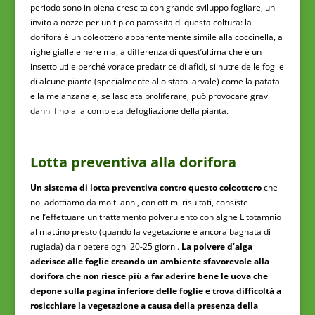
periodo sono in piena crescita con grande sviluppo fogliare, un
invito a nozze per un tipico parassita di questa coltura: la
dorifora è un coleottero apparentemente simile alla coccinella, a
righe gialle e nere ma, a differenza di quest’ultima che è un
insetto utile perché vorace predatrice di afidi, si nutre delle foglie
di alcune piante (specialmente allo stato larvale) come la patata
e la melanzana e, se lasciata proliferare, può provocare gravi
danni fino alla completa defogliazione della pianta.
Lotta preventiva alla dorifora
Un sistema di lotta preventiva contro questo coleottero
che
noi adottiamo da molti anni, con ottimi risultati, consiste
nell’effettuare un trattamento polverulento con alghe Litotamnio
al mattino presto (quando la vegetazione è ancora bagnata di
rugiada) da ripetere ogni 20-25 giorni.
La polvere d’alga
aderisce alle foglie creando un ambiente sfavorevole alla
dorifora che non riesce più a far aderire bene le uova che
depone sulla pagina inferiore delle foglie e trova difficoltà a
rosicchiare la vegetazione a causa della presenza della