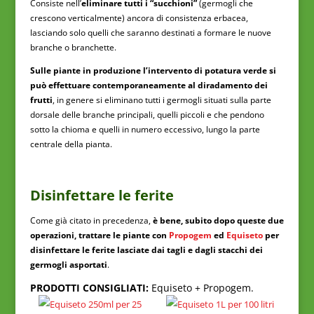
Consiste nell’
eliminare tutti i “succhioni”
(germogli che
crescono verticalmente) ancora di consistenza erbacea,
lasciando solo quelli che saranno destinati a formare le nuove
branche o branchette.
Sulle piante in produzione l’intervento di potatura verde si
può effettuare contemporaneamente al diradamento dei
frutti
, in genere si eliminano tutti i germogli situati sulla parte
dorsale delle branche principali, quelli piccoli e che pendono
sotto la chioma e quelli in numero eccessivo, lungo la parte
centrale della pianta.
Disinfettare le ferite
Come già citato in precedenza,
è bene, subito dopo queste due
operazioni, trattare le piante con
Propogem
ed
Equiseto
per
disinfettare le ferite lasciate dai tagli e dagli stacchi dei
germogli asportati
.
PRODOTTI CONSIGLIATI:
Equiseto + Propogem.