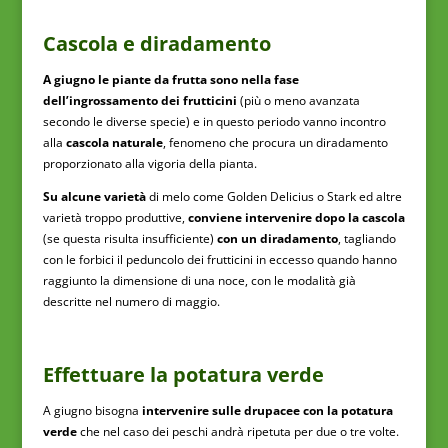
Cascola e diradamento
A giugno le piante da frutta sono nella fase
dell’ingrossamento dei frutticini
(più o meno avanzata
secondo le diverse specie) e in questo periodo vanno incontro
alla
cascola naturale
, fenomeno che procura un diradamento
proporzionato alla vigoria della pianta.
Su alcune varietà
di melo come Golden Delicius o Stark ed altre
varietà troppo produttive,
conviene intervenire dopo la cascola
(se questa risulta insufficiente)
con un diradamento
, tagliando
con le forbici il peduncolo dei frutticini in eccesso quando hanno
raggiunto la dimensione di una noce, con le modalità già
descritte nel numero di maggio.
Effettuare la potatura verde
A giugno bisogna
intervenire sulle drupacee con la potatura
verde
che nel caso dei peschi andrà ripetuta per due o tre volte.