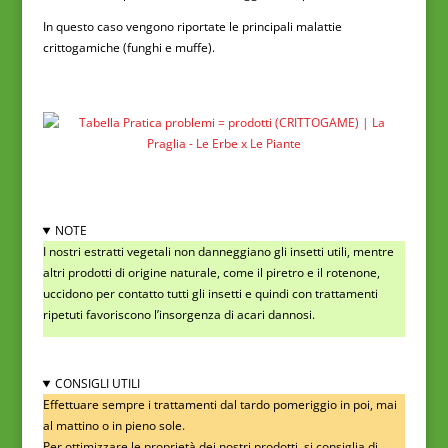
In questo caso vengono riportate le principali malattie
crittogamiche (funghi e muffe).
NOTE
I nostri estratti vegetali non danneggiano gli insetti utili, mentre
altri prodotti di origine naturale, come il piretro e il rotenone,
uccidono per contatto tutti gli insetti e quindi con trattamenti
ripetuti favoriscono l’insorgenza di acari dannosi.
CONSIGLI UTILI
Effettuare sempre i trattamenti dal tardo pomeriggio in poi, mai
al mattino o in pieno sole.
Per ottimizzare le proprietà dei nostri prodotti, si consiglia di