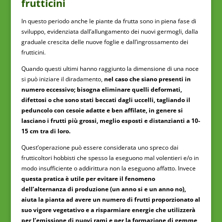
frutticini
In questo periodo anche le piante da frutta sono in piena fase di
sviluppo, evidenziata dall’allungamento dei nuovi germogli, dalla
graduale crescita delle nuove foglie e dall’ingrossamento dei
frutticini.
Quando questi ultimi hanno raggiunto la dimensione di una noce
si può iniziare il diradamento,
nel caso che siano presenti in
numero eccessivo; bisogna eliminare quelli deformati,
difettosi o che sono stati beccati dagli uccelli, tagliando il
peduncolo con cesoie adatte e ben affilate, in genere si
lasciano i frutti più grossi, meglio esposti e distanzianti a 10-
15 cm tra di loro.
Quest’operazione può essere considerata uno spreco dai
frutticoltori hobbisti che spesso la eseguono mal volentieri e/o in
modo insufficiente o addirittura non la eseguono affatto. Invece
questa pratica è utile per evitare il fenomeno
dell’alternanza di produzione (un anno si e un anno no),
aiuta la pianta ad avere un numero di frutti proporzionato al
suo vigore vegetativo e a risparmiare energie che utilizzerà
per l’emissione di nuovi rami e per la formazione di gemme