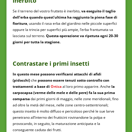
inerbito
Se il terreno del vostro frutteto è inerbito,
va eseguito il taglio
dell’erba quando quest’ultima ha raggiunto la piena fase di
fioritura
, usando il rasa erba del giardino nelle piccole superfici
oppure la trincia per superfici più ampie, l’erba frantumata va
lasciata sul terreno.
Questa operazione va ripetuta ogni 20-30
giorni per tutta la stagione.
Contrastare i primi insetti
In questo mese possono verificarsi attacchi di afidi
(pidocchi)
che
possono essere tenuti sotto controllo con
trattamenti a base di
Ortica
al loro primo apparire. Anche
la
carpocapsa (verme delle mele e delle pere) fa la sua prima
comparsa
dai primi giorni di maggio, nelle zone meridionali, fino
ad oltre la metà del mese, nelle zone centro-settentrionali;
questo insetto è molto diffuso e pericoloso perché le sue larve
penetrano all’interno dei frutticini rovinandone la polpa e
provocando, in seguito, la maturazione anticipata e la
conseguente caduta dei frutti.