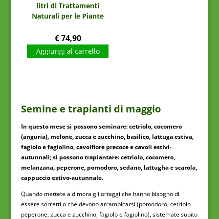
litri di Trattamenti
Naturali per le Piante
€
74,90
Aggiungi al carrello
Semine e trapianti di maggio
In questo mese si possono seminare: cetriolo, cocomero
(anguria), melone, zucca e zucchino, basilico, lattuga estiva,
fagiolo e fagiolino, cavolfiore precoce e cavoli estivi-
autunnali; si possono trapiantare: cetriolo, cocomero,
melanzana, peperone, pomodoro, sedano, lattugha e scarola,
cappuccio estivo-autunnale.
Quando mettete a dimora gli ortaggi che hanno bisogno di
essere sorretti o che devono arrampicarsi (pomodoro, cetriolo
peperone, zucca e zucchino, fagiolo e fagiolino), sistemate subito