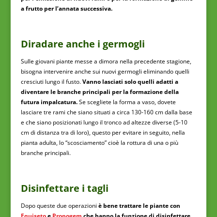
a frutto per l’annata successiva.
Diradare anche i germogli
Sulle giovani piante messe a dimora nella precedente stagione,
bisogna intervenire anche sui nuovi germogli eliminando quelli
cresciuti lungo il fusto.
Vanno lasciati solo quelli adatti a
diventare le branche principali per la formazione della
futura impalcatura.
Se scegliete la forma a vaso, dovete
lasciare tre rami che siano situati a circa 130-160 cm dalla base
e che siano posizionati lungo il tronco ad altezze diverse (5-10
cm di distanza tra di loro), questo per evitare in seguito, nella
pianta adulta, lo “scosciamento” cioè la rottura di una o più
branche principali.
Disinfettare i tagli
Dopo queste due operazioni
è bene trattare le piante con
Equiseto
e
Propogem
che hanno la funzione di disinfettare