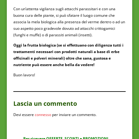
Con un’attenta vigilanza sugli attacchi parassitari e con una
buona cura delle piante, si può sfatare il luogo comune che
associa la mela biologica alla presenza del verme dentro o ad un
suo aspetto poco gradevole dovuto ad attacchi crittogamici
(funghi e muffe) o di parassiti animali (insetti).
Oggi la frutta biologica (se si effettuano con diligenza tutti i
trattamenti necessari con prodotti naturali a base di erbe
officinali e polveri minerali) oltre che sana, gustosa e
nutriente può essere anche bella da vedere!
Buon lavoro!
Lascia un commento
Devi essere
connesso
per inviare un commento.
Per ricevere OFFERTE, SCONTI e PROMOZIONI