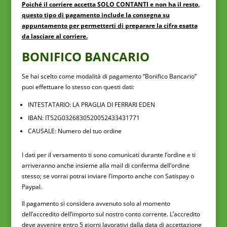
Poiché il corriere accetta SOLO CONTANTI e non ha il resto,
questo tipo di pagamento include la consegna su
appuntamento per permetterti di preparare la cifra esatta
da lasciare al corriere.
BONIFICO BANCARIO
Se hai scelto come modalità di pagamento “Bonifico Bancario”
puoi effettuare lo stesso con questi dati:
INTESTATARIO: LA PRAGLIA DI FERRARI EDEN
IBAN: IT52G0326830520052433431771
CAUSALE: Numero del tuo ordine
I dati per il versamento ti sono comunicati durante l’ordine e ti
arriveranno anche insieme alla mail di conferma dell’ordine
stesso; se vorrai potrai inviare l’importo anche con Satispay o
Paypal.
Il pagamento si considera avvenuto solo al momento
dell’accredito dell’importo sul nostro conto corrente. L’accredito
deve avvenire entro 5 giorni lavorativi dalla data di accettazione