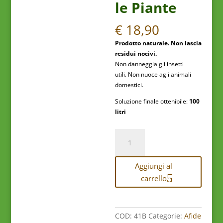
le Piante
€
18,90
Prodotto naturale. Non lascia
residui nocivi.
Non danneggia gli insetti
utili. Non nuoce agli animali
domestici.
Soluzione finale ottenibile:
100
litri
Propolam
1L
per
Aggiungi al
100
litri
carrello
di
Trattamenti
Naturali
COD:
41B
Categorie:
Afide
per