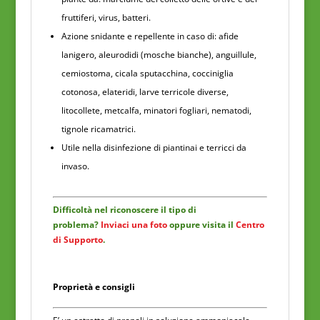
fruttiferi, virus, batteri.
Azione snidante e repellente in caso di: afide
lanigero, aleurodidi (mosche bianche), anguillule,
cemiostoma, cicala sputacchina, cocciniglia
cotonosa, elateridi, larve terricole diverse,
litocollete, metcalfa, minatori fogliari, nematodi,
tignole ricamatrici.
Utile nella disinfezione di piantinai e terricci da
invaso.
Difficoltà nel riconoscere il tipo di
problema?
Inviaci una foto
oppure visita il
Centro
di Supporto
.
Proprietà e consigli