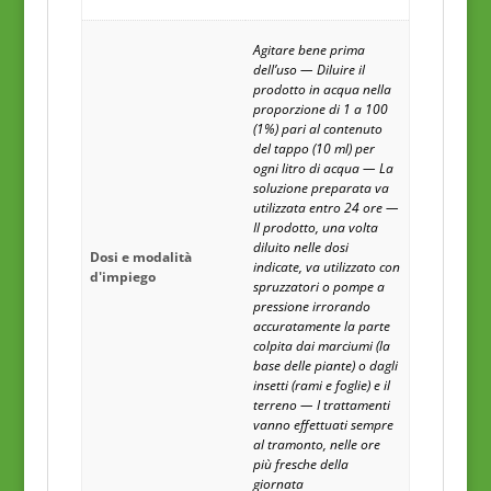
Agitare bene prima
dell’uso — Diluire il
prodotto in acqua nella
proporzione di 1 a 100
(1%) pari al contenuto
del tappo (10 ml) per
ogni litro di acqua — La
soluzione preparata va
utilizzata entro 24 ore —
Il prodotto, una volta
diluito nelle dosi
Dosi e modalità
indicate, va utilizzato con
d'impiego
spruzzatori o pompe a
pressione irrorando
accuratamente la parte
colpita dai marciumi (la
base delle piante) o dagli
insetti (rami e foglie) e il
terreno — I trattamenti
vanno effettuati sempre
al tramonto, nelle ore
più fresche della
giornata