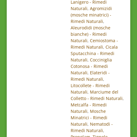
Lanigero - Rimedi
le
Naturali
,
Agromizidi
Piante
(mosche minatrici) -
quantità
Rimedi Naturali
,
Aleurodidi (mosche
bianche) - Rimedi
Naturali
,
Cemiostoma -
Rimedi Naturali
,
Cicala
Sputacchina - Rimedi
Naturali
,
Cocciniglia
Cotonosa - Rimedi
Naturali
,
Elateridi -
Rimedi Naturali
,
Litocollete - Rimedi
Naturali
,
Marciume del
Colletto - Rimedi Naturali
,
Metcalfa - Rimedi
Naturali
,
Mosche
Minatrici - Rimedi
Naturali
,
Nematodi -
Rimedi Naturali
,
Propolam
,
Tignole