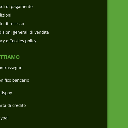
odi di pagamento
izioni
tto di recesso
izioni generali di vendita
acy e Cookies policy
ETTIAMO
ontrassegno
nifico bancario
tispay
rta di credito
aypal