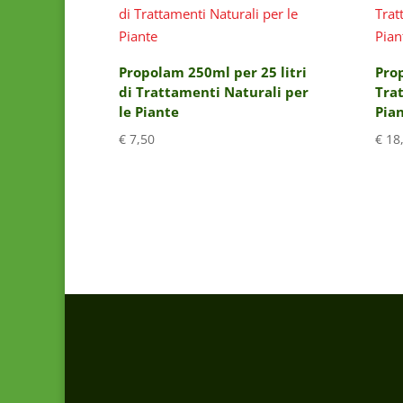
Propolam 250ml per 25 litri
Prop
di Trattamenti Naturali per
Trat
le Piante
Pia
€
7,50
€
18