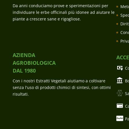
Da anni conduciamo prove e sperimentazioni per
Met
individuare le erbe officinali più idonee ad aiutare le
Sped
piante a crescere sane e rigogliose.
Diri
Cond
Priv
AZIENDA
ACC
AGROBIOLOGICA
C
DAL 1980
Con i nostri Estratti Vegetali aiutiamo a coltivare
Bo
senza l'uso di prodotti chimici di sintesi, con ottimi
Sa
risultati.
Ca
P