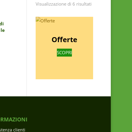
Visualizzazione di 6 risultati
di
 le
Offerte
SCOPRI
ORMAZIONI
stenza clienti