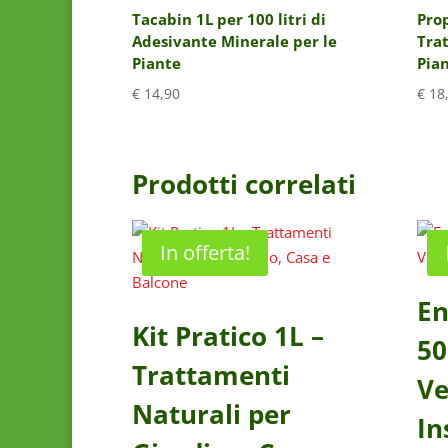
Tacabin 1L per 100 litri di
Prop
Adesivante Minerale per le
Trat
Piante
Pia
€
14,90
€
18
Prodotti correlati
In offerta!
En
Kit Pratico 1L –
50
Trattamenti
Ve
Naturali per
In