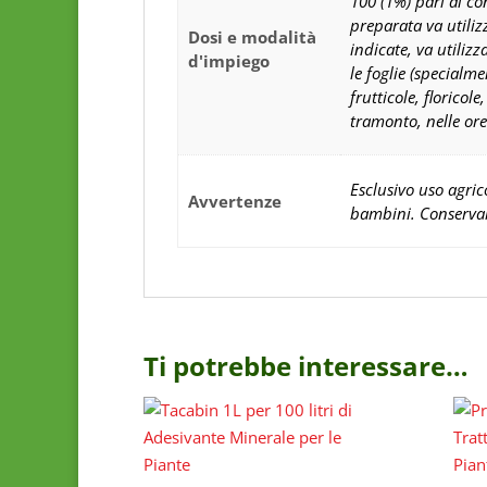
100 (1%) pari al co
preparata va utiliz
Dosi e modalità
indicate, va utili
d'impiego
le foglie (specialme
frutticole, florico
tramonto, nelle ore
Esclusivo uso agric
Avvertenze
bambini. Conservare
Ti potrebbe interessare…