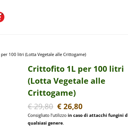
 per 100 litri (Lotta Vegetale alle Crittogame)
Crittofito 1L per 100 litri
(Lotta Vegetale alle
Crittogame)
Il
Il
€
29,80
€
26,80
prezzo
prezzo
Consigliato l’utilizzo
in caso di attacchi fungini d
originale
attuale
qualsiasi genere
.