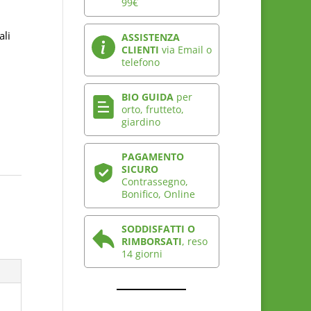
99€
ali
ASSISTENZA
CLIENTI
via Email o
telefono
BIO GUIDA
per
orto, frutteto,
giardino
PAGAMENTO
SICURO
Contrassegno,
Bonifico, Online
SODDISFATTI O
RIMBORSATI
, reso
14 giorni