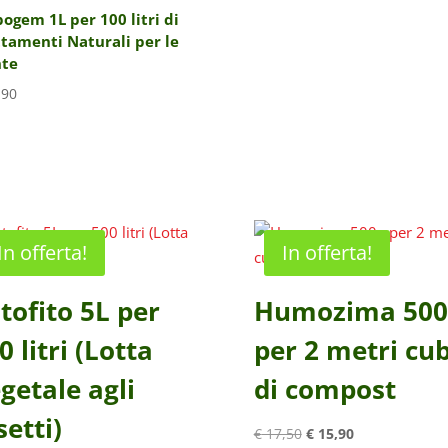
ogem 1L per 100 litri di
tamenti Naturali per le
nte
,90
In offerta!
In offerta!
tofito 5L per
Humozima 500
0 litri (Lotta
per 2 metri cub
getale agli
di compost
setti)
Il
Il
€
17,50
€
15,90