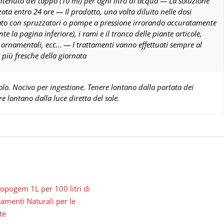
ntenuto del tappo (10 ml) per ogni litro di acqua — La soluzione
zata entro 24 ore — Il prodotto, una volta diluito nelle dosi
zzato con spruzzatori o pompe a pressione irrorando accuratamente
nte la pagina inferiore), i rami e il tronco delle piante orticole,
le, ornamentali, ecc… — I trattamenti vanno effettuati sempre al
 più fresche della giornata
olo. Nocivo per ingestione. Tenere lontano dalla portata dei
 lontano dalla luce diretta del sole.