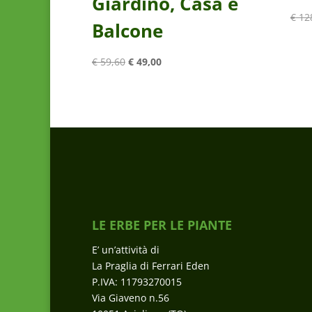
Giardino, Casa e
€
12
Balcone
Il
Il
€
59,60
€
49,00
prezzo
prezzo
originale
attuale
era:
è:
€ 59,60.
€ 49,00.
LE ERBE PER LE PIANTE
E’ un’attività di
La Praglia di Ferrari Eden
P.IVA: 11793270015
Via Giaveno n.56