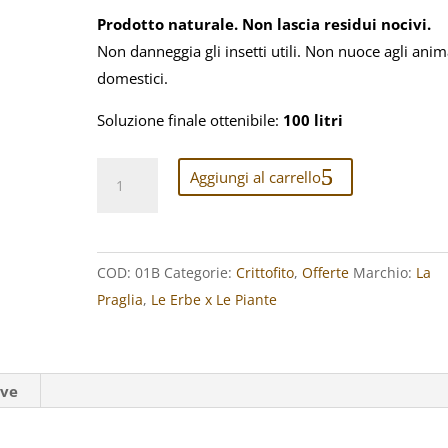
era:
è:
€ 29,80.
€ 26,80.
Prodotto naturale. Non lascia residui nocivi.
Non danneggia gli insetti utili. Non nuoce agli anim
domestici.
Soluzione finale ottenibile:
100 litri
Crittofito
Aggiungi al carrello
1L
per
100
COD:
01B
Categorie:
Crittofito
,
Offerte
Marchio:
La
litri
Praglia
,
Le Erbe x Le Piante
(Lotta
Vegetale
alle
Crittogame)
ive
quantità