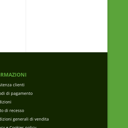
ORMAZIONI
stenza clienti
odi di pagamento
izioni
tto di recesso
izioni generali di vendita
acy e Cookies policy