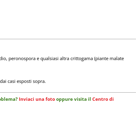
idio, peronospora e qualsiasi altra crittogama (piante malate
 dai casi esposti sopra.
problema?
Inviaci una foto
oppure visita il
Centro di