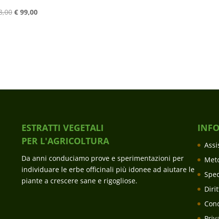
prezzo
prezzo
Il
Il
8,00
€
99,00
originale
attuale
prezzo
prezzo
era:
è:
originale
attuale
€ 17,50.
€ 15,90.
era:
è:
€ 128,00.
€ 99,00.
ESTRATTI VEGETALI
INF
PER L'AGRICOLTURA
Assi
Da anni conduciamo prove e sperimentazioni per
Met
individuare le erbe officinali più idonee ad aiutare le
Sped
piante a crescere sane e rigogliose.
Diri
Cond
Priv