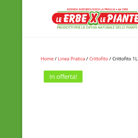
Home
/
Linea Pratica
/
Crittofito
/ Crittofito 1L
In offerta!